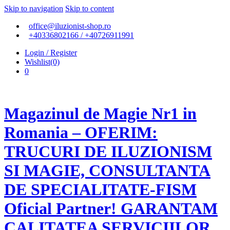
Skip to navigation
Skip to content
office@iluzionist-shop.ro
+40336802166 / +40726911991
Login / Register
Wishlist(0)
0
Magazinul de Magie Nr1 in
Romania – OFERIM:
TRUCURI DE ILUZIONISM
SI MAGIE, CONSULTANTA
DE SPECIALITATE-FISM
Oficial Partner! GARANTAM
CALITATEA SERVICIILOR