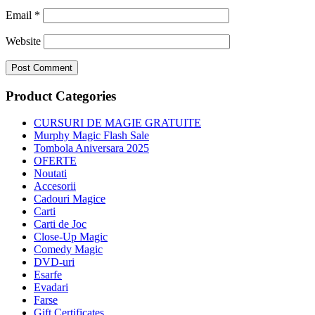
Email
*
Website
Product Categories
CURSURI DE MAGIE GRATUITE
Murphy Magic Flash Sale
Tombola Aniversara 2025
OFERTE
Noutati
Accesorii
Cadouri Magice
Carti
Carti de Joc
Close-Up Magic
Comedy Magic
DVD-uri
Esarfe
Evadari
Farse
Gift Certificates